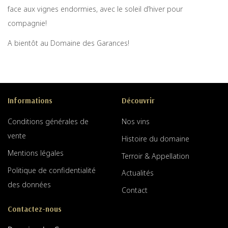
face aux vignes endormies, avec le soleil d’hiver pour
compagnie!
A bientôt au Domaine des Garances!
Informations
Découvrir
Conditions générales de
Nos vins
vente
Histoire du domaine
Mentions légales
Terroir & Appellation
Politique de confidentialité
Actualités
des données
Contact
Contactez-nous